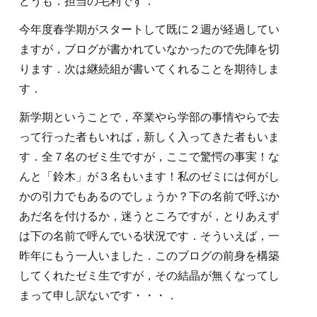
どうも．担当の毛利です．
今年度春学期がスタートして既に２週が経過してい
ますが，ブログが書かれていなかったので先陣を切
ります．次は継続組が書いてくれることを期待しま
す．
新学期ということで，卒業やら学部の事情やらで去
って行った者もいれば，新しく入ってきた者もいま
す．全７名のゼミ生ですが，ここで驚愕の事実！な
んと「鈴木」が３名もいます！私のゼミには何がし
かの引力でもあるのでしょうか？下の名前で呼ぶか
あだ名を付けるか，迷うところですが，とりあえず
は下の名前で呼んでいる状況です．そういえば，一
昨年にもう一人いました．このブログの前身を構築
してくれたゼミ生ですが，その結晶が無くなってし
まって申し訳ないです・・・．