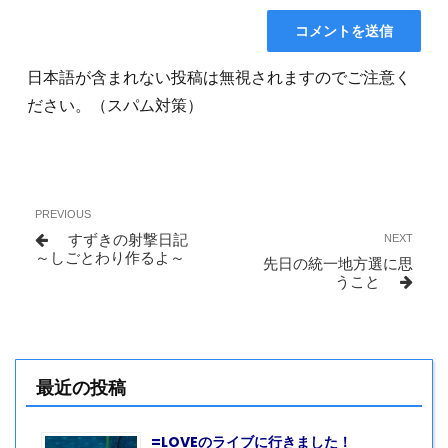
日本語が含まれない投稿は無視されますのでご注意く
ださい。（スパム対策）
投
Previous
PREVIOUS
稿
Post
すずきの射撃日記
Next
NEXT
ナ
～しごとわり作るよ～
Post
先日の統一地方選に思
ビ
うこと
ゲ
ー
シ
最近の投稿
ョ
ン
=LOVEのライブに行きました！