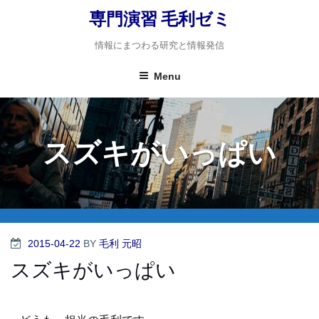
Skip
専門演習 毛利ゼミ
to
content
情報にまつわる研究と情報発信
Menu
スズキがいっぱい
POSTED
2015-04-22
BY
毛利 元昭
ON
スズキがいっぱい