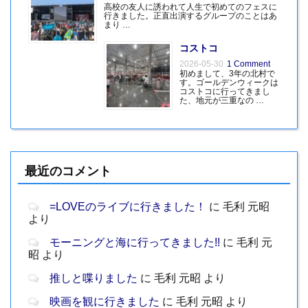
高校の友人に誘われて人生で初めてのフェスに
行きました。正直出演するグループのことはあ
まり …
コストコ
2026-05-30
1 Comment
初めまして、3年の北村で
す。ゴールデンウィークは
コストコに行ってきまし
た、地元が三重なの …
最近のコメント
=LOVEのライブに行きました！
に
毛利 元昭
より
モーニングと海に行ってきました!!
に
毛利 元
昭
より
推しと喋りました
に
毛利 元昭
より
映画を観に行きました
に
毛利 元昭
より