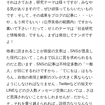
それはさておき，研究テーマは様々ですが，みなや
る気がありますので，ぜひ頑張ってもらいたいもの
です．そして，その成果をブログの記事に・・・い
や，もう何でもいい（公序良俗の範囲内）ですから
書いて下さい！だって，ゼミのテーマは「社会研究
と情報発信」ですもん．まずは発信してナンボです
よ！
他者に読まれることが前提の文章は，SNSが普及し
た現代において，これまで以上に質を求められるも
のだと思います．SNSの記事は不特定多数の「一般
人」が目にするわけですから，「てにをは」はもち
ろん，自他の表現と解釈のズレが大きく異ならない
ようにしなければなりません．Twitterなどの短文や
LINEなどの少人数メッセージ交換においては，さほ
ど意識されないことかもしれませんが，だからこ
そ，それを乗り越えられれば，説得力なりなんなり