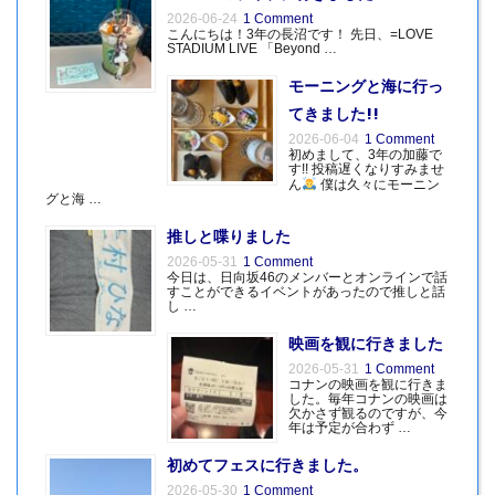
2026-06-24
1 Comment
こんにちは！3年の長沼です！ 先日、=LOVE
STADIUM LIVE 「Beyond …
モーニングと海に行っ
てきました!!
2026-06-04
1 Comment
初めまして、3年の加藤で
す!! 投稿遅くなりすみませ
ん
僕は久々にモーニン
グと海 …
推しと喋りました
2026-05-31
1 Comment
今日は、日向坂46のメンバーとオンラインで話
すことができるイベントがあったので推しと話
し …
映画を観に行きました
2026-05-31
1 Comment
コナンの映画を観に行きま
した。毎年コナンの映画は
欠かさず観るのですが、今
年は予定が合わず …
初めてフェスに行きました。
2026-05-30
1 Comment