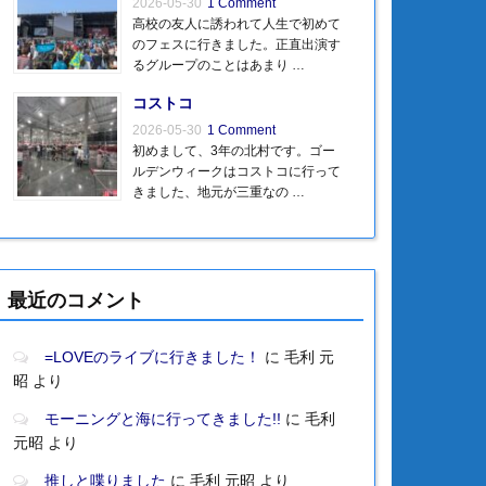
2026-05-30
1 Comment
高校の友人に誘われて人生で初めて
のフェスに行きました。正直出演す
るグループのことはあまり …
コストコ
2026-05-30
1 Comment
初めまして、3年の北村です。ゴー
ルデンウィークはコストコに行って
きました、地元が三重なの …
最近のコメント
=LOVEのライブに行きました！
に
毛利 元
昭
より
モーニングと海に行ってきました!!
に
毛利
元昭
より
推しと喋りました
に
毛利 元昭
より