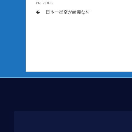
Previous
PREVIOUS
稿
Post
日本一星空が綺麗な村
ナ
ビ
ゲ
ー
シ
ョ
ン