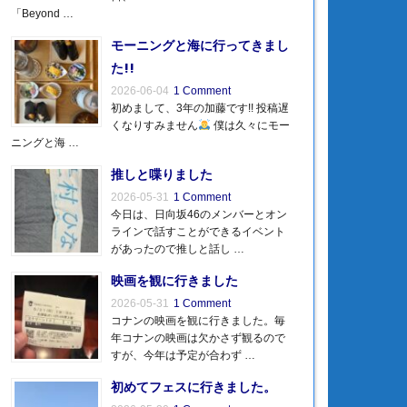
「Beyond …
モーニングと海に行ってきまし
た!!
2026-06-04
1 Comment
初めまして、3年の加藤です!! 投稿遅
くなりすみません
僕は久々にモー
ニングと海 …
推しと喋りました
2026-05-31
1 Comment
今日は、日向坂46のメンバーとオン
ラインで話すことができるイベント
があったので推しと話し …
映画を観に行きました
2026-05-31
1 Comment
コナンの映画を観に行きました。毎
年コナンの映画は欠かさず観るので
すが、今年は予定が合わず …
初めてフェスに行きました。