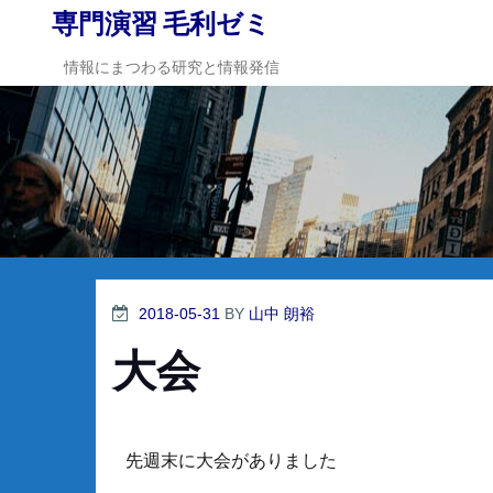
Skip
専門演習 毛利ゼミ
to
content
情報にまつわる研究と情報発信
POSTED
2018-05-31
BY
山中 朗裕
ON
大会
先週末に大会がありました