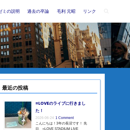
ゼミの説明
過去の卒論
毛利 元昭
リンク
最近の投稿
=LOVEのライブに行きまし
た！
2026-06-24
1 Comment
こんにちは！3年の長沼です！ 先
日、=LOVE STADIUM LIVE