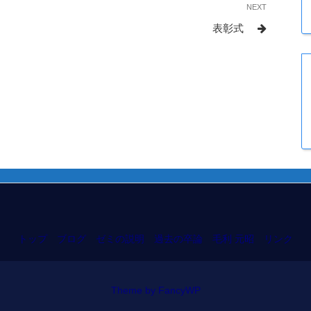
NEXT
Next
Post
表彰式
トップ
ブログ
ゼミの説明
過去の卒論
毛利 元昭
リンク
Theme by FancyWP