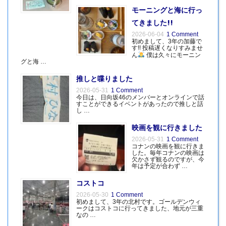
モーニングと海に行っ
てきました!!
2026-06-04
1 Comment
初めまして、3年の加藤で
す!! 投稿遅くなりすみませ
ん
僕は久々にモーニン
グと海 …
推しと喋りました
2026-05-31
1 Comment
今日は、日向坂46のメンバーとオンラインで話
すことができるイベントがあったので推しと話
し …
映画を観に行きました
2026-05-31
1 Comment
コナンの映画を観に行きま
した。毎年コナンの映画は
欠かさず観るのですが、今
年は予定が合わず …
コストコ
2026-05-30
1 Comment
初めまして、3年の北村です。ゴールデンウィ
ークはコストコに行ってきました、地元が三重
なの …