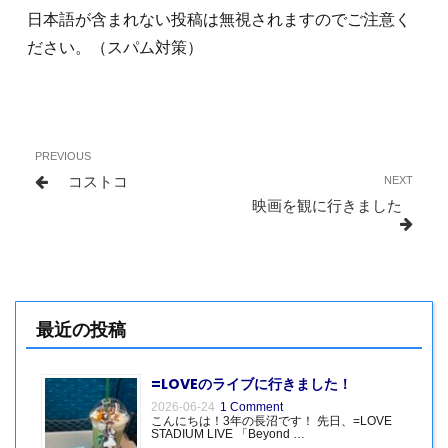
日本語が含まれない投稿は無視されますのでご注意く
ださい。（スパム対策）
投
Previous
PREVIOUS
稿
Post
コストコ
Next
NEXT
ナ
Post
映画を観に行きました
ビ
ゲ
ー
シ
最近の投稿
ョ
ン
=LOVEのライブに行きました！
2026-06-24
1 Comment
こんにちは！3年の長沼です！ 先日、=LOVE
STADIUM LIVE 「Beyond …