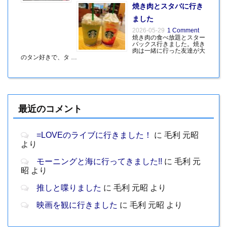
焼き肉とスタバに行き
ました
2026-05-29
1 Comment
焼き肉の食べ放題とスター
バックス行きました。焼き
肉は一緒に行った友達が大
のタン好きで、タ …
最近のコメント
=LOVEのライブに行きました！
に
毛利 元昭
より
モーニングと海に行ってきました!!
に
毛利 元
昭
より
推しと喋りました
に
毛利 元昭
より
映画を観に行きました
に
毛利 元昭
より