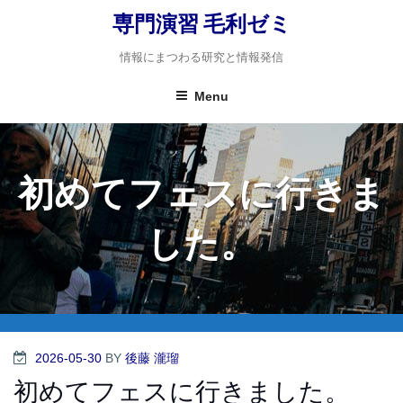
Skip
専門演習 毛利ゼミ
to
content
情報にまつわる研究と情報発信
Menu
初めてフェスに行きま
した。
POSTED
2026-05-30
BY
後藤 瀧瑠
ON
初めてフェスに行きました。